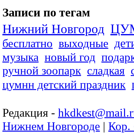
Записи по тегам
ЦУ
Нижний Новгород
дет
бесплатно
выходные
музыка
новый год
подар
ручной зоопарк
сладкая
цумнн детский праздник
Редакция -
hkdkest@mail.r
Нижнем Новгороде
|
Кор. 