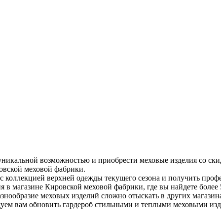
 уникальной возможностью и приобрести меховые изделия со ски
овской меховой фабрики.
 с коллекцией верхней одежды текущего сезона и получить про
ия в магазине Кировской меховой фабрики, где вы найдете более
азнообразие меховых изделий сложно отыскать в других магази
ндуем вам обновить гардероб стильными и теплыми меховыми изд