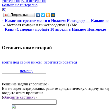
Интересно
Вам интересно
Больше не интересно
(
0
)
Поделиться…
↑
Какое интересное место в Нижнем Новгороде — Канавино
→
Меховая ярмарка в нижегородском ЦУМе
↓
Квиз «Сумерки» пройдёт 30 апреля в Нижнем Новгороде
Оставить комментарий
войти под своим ником
|
зарегистрироваться
помощь
Решение задачи (прописью):
Вы не зарегистрированы, решите арифметическую задачу на ка
введите ответ
прописью
(
обновить картинку
).