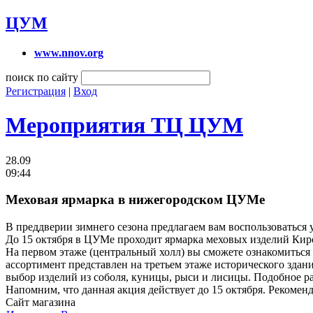
ЦУМ
www.nnov.org
поиск по сайту
Регистрация
|
Вход
Мероприятия ТЦ ЦУМ
28.09
09:44
Меховая ярмарка в нижегородском ЦУМе
В преддверии зимнего сезона предлагаем вам воспользоваться
До 15 октября в ЦУМе проходит ярмарка меховых изделий Кир
На первом этаже (центральный холл) вы сможете ознакомиться
ассортимент представлен на третьем этаже исторического здан
выбор изделий из соболя, куницы, рыси и лисицы. Подобное р
Напомним, что данная акция действует до 15 октября. Рекоме
Сайт магазина