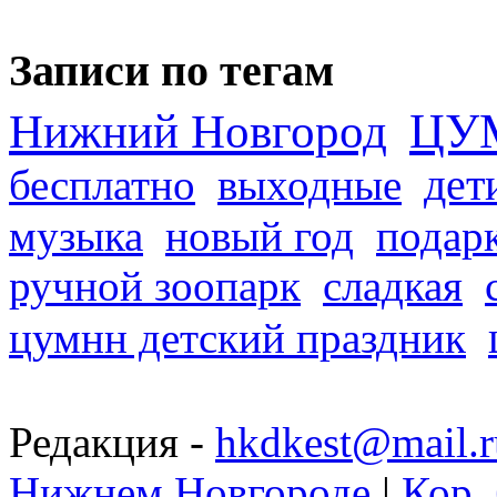
Записи по тегам
ЦУ
Нижний Новгород
дет
бесплатно
выходные
музыка
новый год
подар
ручной зоопарк
сладкая
цумнн детский праздник
Редакция -
hkdkest@mail.r
Нижнем Новгороде
|
Кор. 