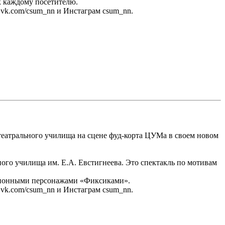
к каждому посетителю.
vk.com/csum_nn и Инстаграм csum_nn.
ы театрального училища на сцене фуд-корта ЦУМа в своем новом
ного училища им. Е.А. Евстигнеева. Это спектакль по мотивам
кационными персонажами «Фиксиками».
vk.com/csum_nn и Инстаграм csum_nn.