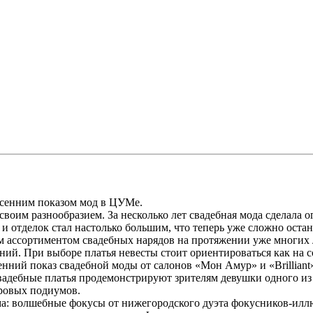
есенним показом мод в ЦУМе.
воим разнообразием. За несколько лет свадебная мода сделала о
 отделок стал настолько большим, что теперь уже сложно остан
 ассортиментом свадебных нарядов на протяжении уже многих 
ний. При выборе платья невесты стоит ориентироваться как на 
енний показ свадебной моды от салонов «Мон Амур» и «Brilliant».
адебные платья продемонстрируют зрителям девушки одного из л
ировых подиумов.
а: волшебные фокусы от нижегородского дуэта фокусников-иллю