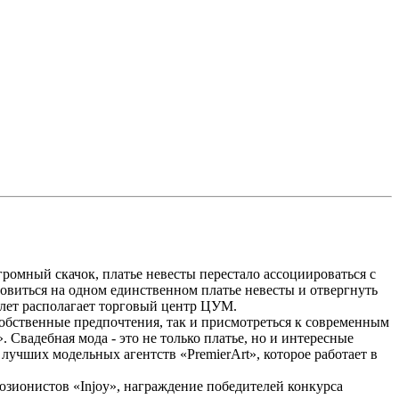
громный скачок, платье невесты перестало ассоциироваться с
овиться на одном единственном платье невесты и отвергнуть
лет располагает торговый центр ЦУМ.
собственные предпочтения, так и присмотреться к современным
 Свадебная мода - это не только платье, но и интересные
учших модельных агентств «PremierArt», которое работает в
зионистов «Injoy», награждение победителей конкурса