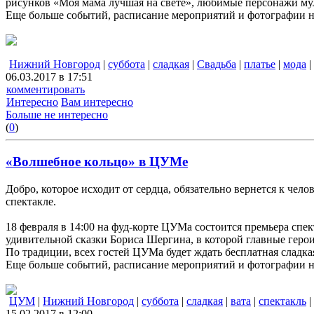
рисунков «Моя мама лучшая на свете», любимые персонажи му
Еще больше событий, расписание мероприятий и фотографии 
Нижний Новгород
|
суббота
|
сладкая
|
Свадьба
|
платье
|
мода
|
06.03.2017 в 17:51
комментировать
Интересно
Вам интересно
Больше не интересно
(
0
)
«Волшебное кольцо» в ЦУМе
Добро, которое исходит от сердца, обязательно вернется к че
спектакле.
18 февраля в 14:00 на фуд-корте ЦУМа состоится премьера спе
удивительной сказки Бориса Шергина, в которой главные герои
По традиции, всех гостей ЦУМа будет ждать бесплатная слад
Еще больше событий, расписание мероприятий и фотографии 
ЦУМ
|
Нижний Новгород
|
суббота
|
сладкая
|
вата
|
спектакль
|
15.02.2017 в 12:00