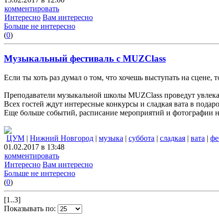
комментировать
Интересно
Вам интересно
Больше не интересно
(
0
)
Музыкальный фестиваль с MUZClass
Если ты хоть раз думал о том, что хочешь выступать на сцене,
Преподаватели музыкальной школы MUZClass проведут увлекат
Всех гостей ждут интересные конкурсы и сладкая вата в подар
Еще больше событий, расписание мероприятий и фотографии 
ЦУМ
|
Нижний Новгород
|
музыка
|
суббота
|
сладкая
|
вата
|
фе
01.02.2017 в 13:48
комментировать
Интересно
Вам интересно
Больше не интересно
(
0
)
[1..3]
Показывать по: