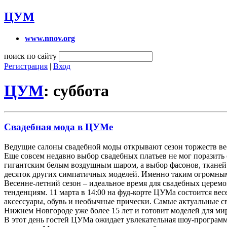
ЦУМ
www.nnov.org
поиск по сайту
Регистрация
|
Вход
ЦУМ
: суббота
Свадебная мода в ЦУМе
Ведущие салоны свадебной моды открывают сезон торжеств в
Еще совсем недавно выбор свадебных платьев не мог поразить с
гигантским белым воздушным шаром, а выбор фасонов, тканей и
десяток других симпатичных моделей. Именно таким огромным
Весенне-летний сезон – идеальное время для свадебных церемо
тенденциям. 11 марта в 14:00 на фуд-корте ЦУМа состоится вес
аксессуары, обувь и необычные прически. Самые актуальные св
Нижнем Новгороде уже более 15 лет и готовит моделей для м
В этот день гостей ЦУМа ожидает увлекательная шоу-программ