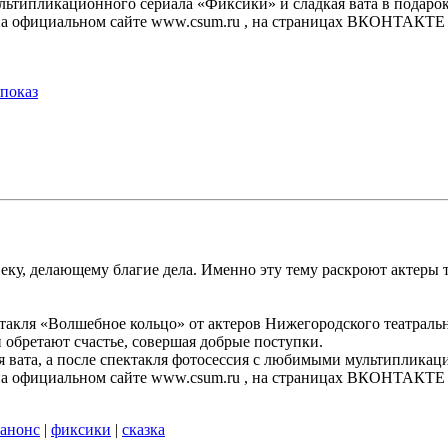
льтипликационного сериала «Фиксики» и сладкая вата в подаро
на официальном сайте www.csum.ru , на страницах ВКОНТАКТЕ 
показ
ловеку, делающему благие дела. Именно эту тему раскроют актер
ктакля «Волшебное кольцо» от актеров Нижегородского театраль
 обретают счастье, совершая добрые поступки.
кая вата, а после спектакля фотосессия с любимыми мультипли
на официальном сайте www.csum.ru , на страницах ВКОНТАКТЕ 
анонс
|
фиксики
|
сказка