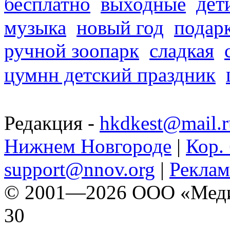
дет
бесплатно
выходные
музыка
новый год
подар
ручной зоопарк
сладкая
цумнн детский праздник
Редакция -
hkdkest@mail.r
Нижнем Новгороде
|
Кор. 
support@nnov.org
|
Реклам
© 2001—2026 ООО «Медиа 
30