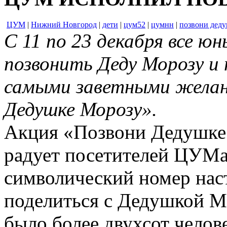
ЦУМ
|
Нижний Новгород
|
дети
|
цум52
|
цумнн
|
позвони деду
С 11 по 23 декабря все 
позвонить Деду Морозу и 
самыми заветными желан
Дедушке Морозу».
Акция «Позвони Дедушке 
радует посетителей ЦУМ
символический номер наст
поделиться с Дедушкой 
было более двухсот челов