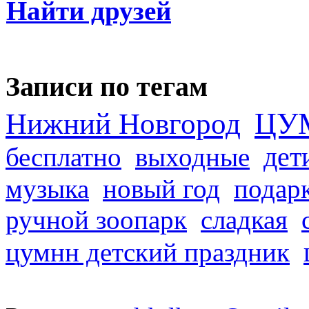
Найти друзей
Записи по тегам
ЦУ
Нижний Новгород
дет
бесплатно
выходные
музыка
новый год
подар
ручной зоопарк
сладкая
цумнн детский праздник