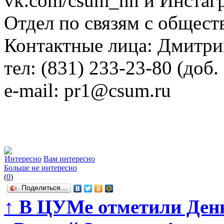
vk.com/csum_nn и Инстаг
Отдел по связям с обще
Контактные лица: Дмитри
тел: (831) 233-23-80 (доб.
е-mail: pr1@csum.ru
Интересно
Вам интересно
Больше не интересно
(
0
)
Поделиться…
↑
В ЦУМе отметили День