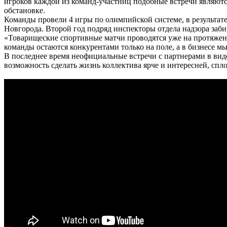
игроков каждой из команд-участниц подобные встречи являютс
обстановке.
Команды провели 4 игры по олимпийской системе, в результате
Новгорода. Второй год подряд инспекторы отдела надзора за
«Товарищеские спортивные матчи проводятся уже на протяжен
команды остаются конкурентами только на поле, а в бизнесе м
В последнее время неофициальные встречи с партнерами в вид
возможность сделать жизнь коллектива ярче и интересней, спл