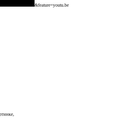
&feature=youtu.be
ртинке,