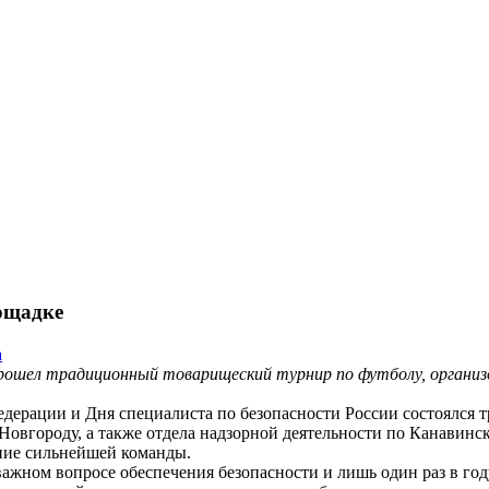
ощадке
а
 прошел традиционный товарищеский турнир по футболу, орган
Федерации и Дня специалиста по безопасности России состоялс
овгороду, а также отдела надзорной деятельности по Канавинс
ание сильнейшей команды.
важном вопросе обеспечения безопасности и лишь один раз в го