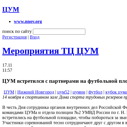
ЦУМ
www.nnov.org
поиск по сайту
Регистрация
|
Вход
Мероприятия ТЦ ЦУМ
17.11
11:57
ЦУМ встретился с партнерами на футбольной пл
ЦУМ
|
Нижний Новгород
|
цум52
|
цумнн
|
футбол
|
кубок цум
14 ноября в спортивном зале Дома спорта трудовых резервов
В честь Дня сотрудника органов внутренних дел Российской 
командами ЦУМа и отдела полиции №2 УМВД России по г. Н. Н
встретились на футбольной площадке, чтобы побороться за зв
Участники соревнований тесно сотрудничают друг с другом в 