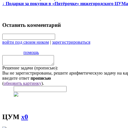
↓
Подарки за покупки в «Пятёрочке» нижегородского ЦУМа
Оставить комментарий
войти под своим ником
|
зарегистрироваться
помощь
Решение задачи (прописью):
Вы не зарегистрированы, решите арифметическую задачу на ка
введите ответ
прописью
(
обновить картинку
).
ЦУМ
x
0