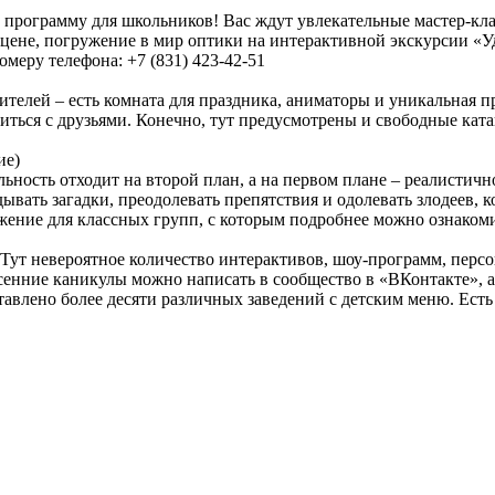
ю программу для школьников! Вас ждут увлекательные мастер-кл
цене, погружение в мир оптики на интерактивной экскурсии «Уд
меру телефона: +7 (831) 423-42-51
дителей – есть комната для праздника, аниматоры и уникальная
литься с друзьями. Конечно, тут предусмотрены и свободные кат
ие)
ность отходит на второй план, а на первом плане – реалистич
вать загадки, преодолевать препятствия и одолевать злодеев, к
ожение для классных групп, с которым подробнее можно ознакомит
ья! Тут невероятное количество интерактивов, шоу-программ, пер
сенние каникулы можно написать в сообщество в «ВКонтакте», а 
ставлено более десяти различных заведений с детским меню. Ест