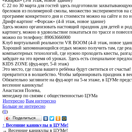
«Кварки» (3-й этаж, новое здание)
С 22 по 30 марта для гостей здесь подготовили захватывающу
брелоков из полимерной смолы, множество экспериментов на с
программе конкретного дня и стоимости можно на сайте и по но
Дрифт-картинг «Форсаж» (4-й этаж, новое здание)
Здесь можно организовать настоящий праздник для детей и ро
картингу, можно в удовольствие покататься по трассе и повесе
можно по телефону: 89063666900
Клуб виртуальной реальности VR BOOM (4-й этаж, новое здан
Хороший запоминающийся отдых можно получить там, где реаль
компьютерных технологий, где нужно проходить квесты, разгады
забудьте на это время об уроках. Здесь есть специальное предл
KIDS ZONE (фуд-корт, 5-й этаж)
Это место, где глаза вашего ребёнка будут светиться от счаст
превратится в волшебство. Чтобы забронировать праздник в ве
Обязательно загляните на фуд-корт на 5-м этаже, в ЦУМе пред
весенние каникулы!
Анастасия Полева,
менеджер по связям с общественностью ЦУМа
Интересно
Вам интересно
Больше не интересно
(
0
)
Поделиться…
↑
Весенние каникулы в ЦУМе!
→
Весенние каникулы в ЦУМе!