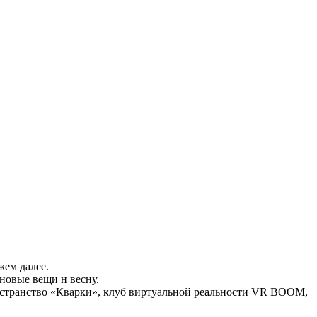
жем далее.
 новые вещи н весну.
пространство «Кварки», клуб виртуальной реальности VR BOOM,