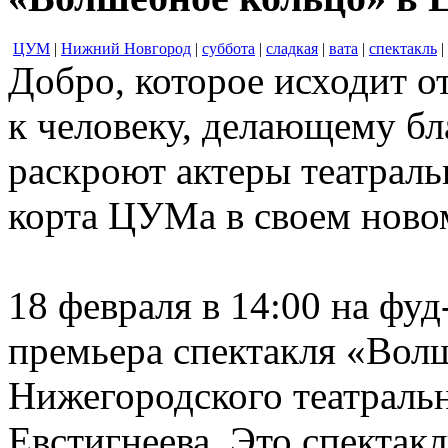
ЦУМ
|
Нижний Новгород
|
суббота
|
сладкая
|
вата
|
спектакль
|
Добро, которое исходит от
к человеку, делающему бл
раскроют актеры театраль
корта ЦУМа в своем новом
18 февраля в 14:00 на фу
премьера спектакля «Волш
Нижегородского театраль
Евстигнеева. Это спектак