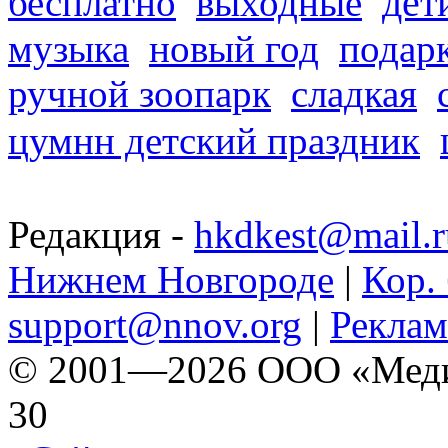
дет
бесплатно
выходные
музыка
новый год
подар
ручной зоопарк
сладкая
цумнн детский праздник
Редакция -
hkdkest@mail.r
Нижнем Новгороде
|
Кор. 
support@nnov.org
|
Реклам
© 2001—2026 ООО «Медиа 
30