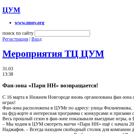
ЦУМ
www.nnov.org
поиск по сайту
Регистрация
|
Вход
Мероприятия ТЦ ЦУМ
31.03
13:38
Фан-зона «Пари НН» возвращается!
С 16 марта в Нижнем Новгороде вновь организована фан-зон
играх!
Фан-зона расположена в ЦУМе по адресу: улица Фильченкова, 
на фуд-корте и интересная программа с конкурсами и призами 
Весь прошлый сезон в фан-зоне показывали выездные игры, и
– Мы ходим в ЦУМ смотреть матчи «Пари НН» ещё с начала 202
Наджафов. – Всегда находим свободный столик для компании дру