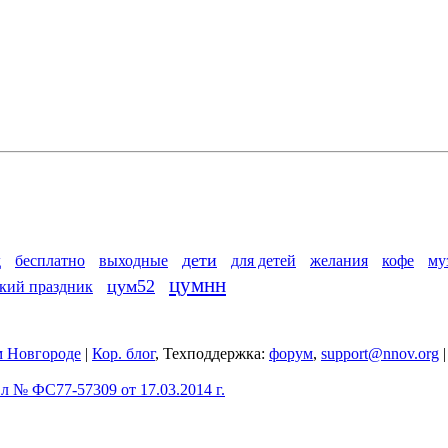
дети
д
бесплатно
выходные
для детей
желания
кофе
му
цумнн
цум52
кий праздник
 Новгороде
|
Кор. блог
, Техподдержка:
форум
,
support@nnov.org
 № ФС77-57309 от 17.03.2014 г.