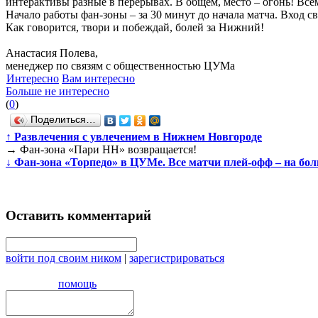
интерактивы разные в перерывах. В общем, место – огонь! Все
Начало работы фан-зоны – за 30 минут до начала матча. Вход с
Как говорится, твори и побеждай, болей за Нижний!
Анастасия Полева,
менеджер по связям с общественностью ЦУМа
Интересно
Вам интересно
Больше не интересно
(
0
)
Поделиться…
↑
Развлечения с увлечением в Нижнем Новгороде
→
Фан-зона «Пари НН» возвращается!
↓
Фан-зона «Торпедо» в ЦУМе. Все матчи плей-офф – на бо
Оставить комментарий
войти под своим ником
|
зарегистрироваться
помощь