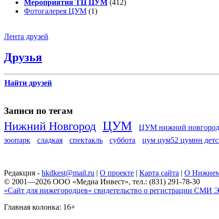
Мероприятия ТЦ ЦУМ
(412)
Фотогалерея ЦУМ
(1)
Лента друзей
Друзья
Найти друзей
Записи по тегам
ЦУМ
Нижний Новгород
ЦУМ нижний новгоро
зоопарк
сладкая
спектакль
суббота
цум цум52 цумнн детс
Редакция -
hkdkest@mail.ru
|
О проекте
|
Карта сайта
|
О Нижнем
© 2001—2026 ООО «Медиа Инвест», тел.: (831) 291-78-30
«Сайт для нижегородцев» свидетельство о регистрации СМИ Эл
Главная колонка: 16+