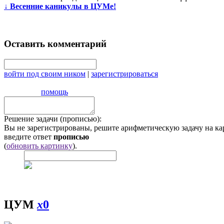
↓
Весенние каникулы в ЦУМе!
Оставить комментарий
войти под своим ником
|
зарегистрироваться
помощь
Решение задачи (прописью):
Вы не зарегистрированы, решите арифметическую задачу на ка
введите ответ
прописью
(
обновить картинку
).
ЦУМ
x
0