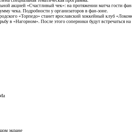
влена специальная тематическая программа.
ой акцией «Счастливый чек»: на протяжении матча гости фан-з
умму чека. Подробности у организаторов в фан-зоне.
одского «Торпедо» станет ярославский хоккейный клуб «Локомо
орьбу в «Нагорном». После этого соперники будут встречаться на
УМа
шом экране