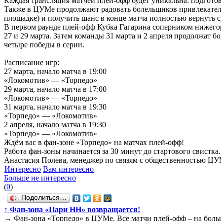
Каждая трансляция матчей плей-офф будет уникальна: подгото
Также в ЦУМе продолжают радовать болельщиков привлекательн
площадке) и получить шанс в конце матча полностью вернуть с
В первом раунде плей-офф Кубка Гагарина соперником нижегор
27 и 29 марта. Затем команды 31 марта и 2 апреля продолжат б
четыре победы в серии.
Расписание игр:
27 марта, начало матча в 19:00
«Локомотив» — «Торпедо»
29 марта, начало матча в 17:00
«Локомотив» — «Торпедо»
31 марта, начало матча в 19:30
«Торпедо» — «Локомотив»
2 апреля, начало матча в 19:30
«Торпедо» — «Локомотив»
Ждём вас в фан-зоне «Торпедо» на матчах плей-офф!
Работа фан-зоны начинается за 30 минут до стартового свистка.
Анастасия Полева, менеджер по связям с общественностью Ц
Интересно
Вам интересно
Больше не интересно
(
0
)
Поделиться…
↑
Фан-зона «Пари НН» возвращается!
→
Фан-зона «Торпедо» в ЦУМе. Все матчи плей-офф – на боль