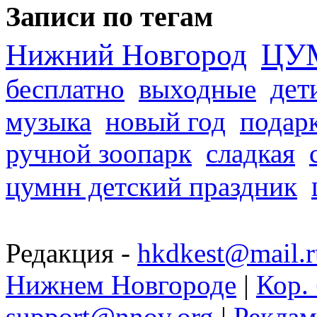
Записи по тегам
ЦУ
Нижний Новгород
дет
бесплатно
выходные
музыка
новый год
подар
ручной зоопарк
сладкая
цумнн детский праздник
Редакция -
hkdkest@mail.r
Нижнем Новгороде
|
Кор. 
support@nnov.org
|
Реклам