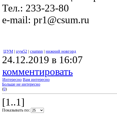
Тел.: 233-23-80
e-mail: pr1@csum.ru
ЦУМ
|
цум52
|
csumnn
|
нижний новгорд
24.12.2019 в 16:07
комментировать
Интересно
Вам интересно
Больше не интересно
(
0
)
[1..1]
Показывать по: