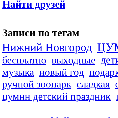
Найти друзей
Записи по тегам
ЦУ
Нижний Новгород
дет
бесплатно
выходные
музыка
новый год
подар
ручной зоопарк
сладкая
цумнн детский праздник