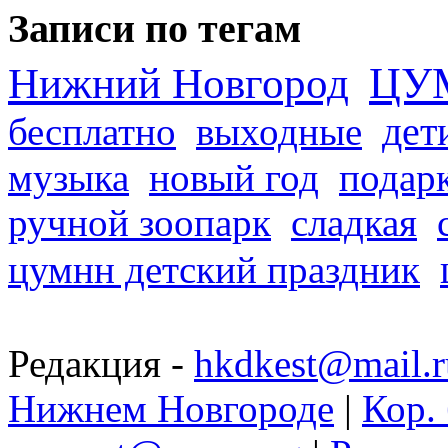
Записи по тегам
ЦУ
Нижний Новгород
дет
бесплатно
выходные
музыка
новый год
подар
ручной зоопарк
сладкая
цумнн детский праздник
Редакция -
hkdkest@mail.r
Нижнем Новгороде
|
Кор. 