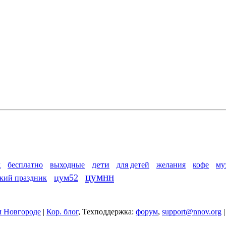
дети
д
бесплатно
выходные
для детей
желания
кофе
му
цумнн
цум52
кий праздник
 Новгороде
|
Кор. блог
, Техподдержка:
форум
,
support@nnov.org