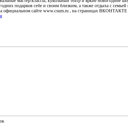
альные мастер-классы, кукольный театр и яркие новогодние ш
дних подарков себе и своим близким, а также отдыха с семьей 
на официальном сайте www.csum.ru , на страницах ВКОНТАКТЕ 
я
лок