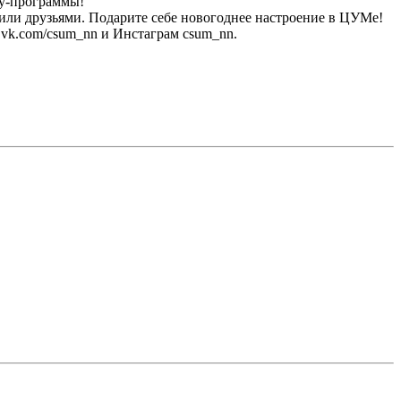
оу-программы!
или друзьями. Подарите себе новогоднее настроение в ЦУМе!
vk.com/csum_nn и Инстаграм csum_nn.