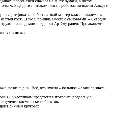
давать персонажей сначала на листе бумаги, а потом
-очкам. Ещё дети познакомились с роботом по имени Альфа и
али сертификаты на бесплатный мастер-класс в академии.
 частый гость ЦУМа, пришла вместе с сыновьями. – Сегодня
Сотрудники академии подарили Артёму ранец. Про академию
остях и пользе.
же, возле сцены. Всё, что нужно – большое желание узнать
омия», участникам предстоит изготовить подвесную
я изучения космических объектов.
иряет личный кругозор.