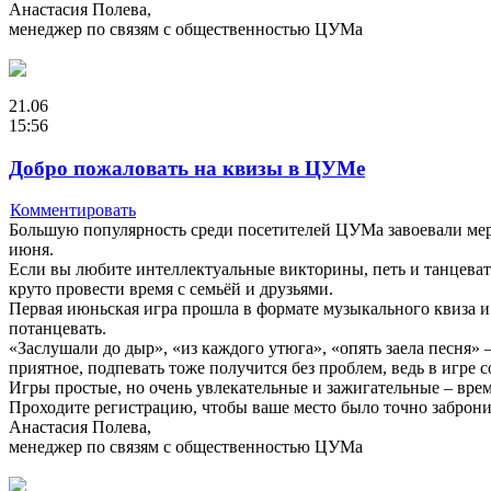
Анастасия Полева,
менеджер по связям с общественностью ЦУМа
21.06
15:56
Добро пожаловать на квизы в ЦУМе
Комментировать
Большую популярность среди посетителей ЦУМа завоевали мероп
июня.
Если вы любите интеллектуальные викторины, петь и танцевать
круто провести время с семьёй и друзьями.
Первая июньская игра прошла в формате музыкального квиза и
потанцевать.
«Заслушали до дыр», «из каждого утюга», «опять заела песня
приятное, подпевать тоже получится без проблем, ведь в игре с
Игры простые, но очень увлекательные и зажигательные – время
Проходите регистрацию, чтобы ваше место было точно заброн
Анастасия Полева,
менеджер по связям с общественностью ЦУМа