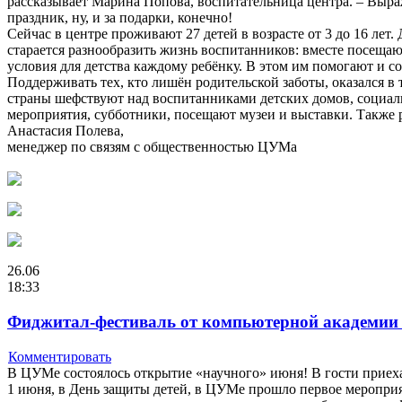
рассказывает Марина Попова, воспитательница центра. – Выр
праздник, ну, и за подарки, конечно!
Сейчас в центре проживают 27 детей в возрасте от 3 до 16 лет
старается разнообразить жизнь воспитанников: вместе посещаю
условия для детства каждому ребёнку. В этом им помогают и 
Поддерживать тех, кто лишён родительской заботы, оказался 
страны шефствуют над воспитанниками детских домов, социаль
мероприятия, субботники, посещают музеи и выставки. Также 
Анастасия Полева,
менеджер по связям с общественностью ЦУМа
26.06
18:33
Фиджитал-фестиваль от компьютерной академии
Комментировать
В ЦУМе состоялось открытие «научного» июня! В гости приех
1 июня, в День защиты детей, в ЦУМе прошло первое мероприя