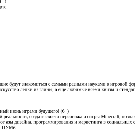
НТ!
рте.
ие будут знакомиться с самыми разными науками в игровой фо
искусство лепки из глины, а ещё любимые всеми квизы и стендап
чный июнь играми будущего! (6+)
 реальности, создать своего персонажа из игры Minecraft, позна
т азы дизайна, программирования и маркетинга в социальных с
в ЦУМе!