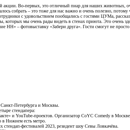
 акции. Во-первых, это отличный пиар для наших животных, оч
ось собрать – это тоже для нас важно и очень полезно, потому 
трудники с удовольствием пообщались с гостями ЦУМа, рассказ
, которых мы очень рады видеть в стенах приюта. Это очень зд
ие НН» – фотовыставку «Забери друга». Гости смогут не прост
з Санкт-Петербурга и Москвы.
тыре стендапера:
такте» и YouTube-проектов. Организатор CoYC Comedy в Москве
о в Нижнем есть метро.
х стендап-фестивалей 2023, резидент шоу Севы Ловкачёва.