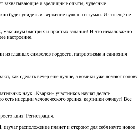
дут захватывающие и зрелищные опыты, чудесные
жно будет увидеть извержение вулкана и туман. И это ещё не
, максимум быстрых и простых заданий! И что немаловажно –
шее настроение.
ин из главных символов гордости, патриотизма и единения
ют, как сделать вечер ещё лучше, а комики уже ломают голову
мательных наук «Кварки» участников научат делать
о есть инерции человеческого зрения, картинки оживут! Все
осто квиз! Регистрация.
, изучат расположение планет и откроют для себя нечто новое