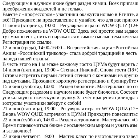
Следующим в научном июне будет раздел химии. Всех приглаш
преображения жидкостей и не только.
Вместе с «профессором» участники окажутся ночью в Египте, а
всё! Приходите на представление и узнайте, что для вас приго
11 июня (вторник), 19:00 – Регулярная игра от WOW QUIZ (12+
Добро пожаловать на WOW QUIZ! Здесь всё просто: вам зада
тут можно есть, пить и наряжаться в самые смелые тематическ
Регистрация по ссылке.
12 июня (среда), 14:00-16:00 – Всероссийская акция «Российск
Акция «Российский триколор» стала доброй традицией в честь
народа нашей страны!
В честь этого на 1-м этаже каждому гостю ЦУМа будут дарить л
14 июня (пятница), 19:00 – Стендап Нижний. Снова гости (18+
Готовы встретить первый летний стендап с комиками из други
над шутками. Проходите короткую регистрацию и бронируйте 
15 июня (суббота), 14:00 – Раздел биологии. Мастер-класс по 
Следующим разделом в научном июне будет биология. Состоитс
уникальную оптическую игрушку. За счёт вращения цилиндра с 
зоотропы участники заберут с собой!
21 июня (пятница), 19:00 – Регулярная игра от WOW QUIZ (12+
Вновь WOW QUIZ встречают в ЦУМе! Приходите повеселиться и 
22 июня (суббота), 14:00 – Раздел астрономии. Мастер-класс «
Время познакомиться ближе с космическим миром и узнать азы.
и загадочное!
27 июня (четверг), 19:00 – Мастер-класс по изготовлению таре