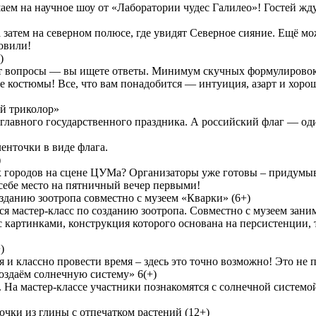
аем на научное шоу от «Лаборатории чудес Галилео»! Гостей ж
 затем на северном полюсе, где увидят Северное сияние. Ещё мо
товили!
)
ют вопросы — вы ищете ответы. Минимум скучных формулировок
ие костюмы! Все, что вам понадобится — интуиция, азарт и хоро
ий триколор»
 главного государственного праздника. А российский флаг — од
енточки в виде флага.
)
х городов на сцене ЦУМа? Организаторы уже готовы – придумыва
себе место на пятничный вечер первыми!
созданию зоотропа совместно с музеем «Кварки» (6+)
я мастер-класс по созданию зоотропа. Совместно с музеем зани
картинками, конструкция которого основана на персистенции, т
)
классно провести время – здесь это точно возможно! Это не пр
Создаём солнечную систему» 6(+)
 На мастер-классе участники познакомятся с солнечной системой
лочки из глины с отпечатком растений (12+)