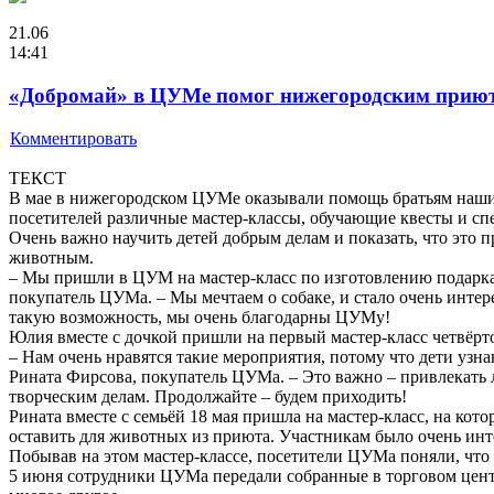
21.06
14:41
«Добромай» в ЦУМе помог нижегородским прию
Комментировать
ТЕКСТ
В мае в нижегородском ЦУМе оказывали помощь братьям наш
посетителей различные мастер-классы, обучающие квесты и сп
Очень важно научить детей добрым делам и показать, что это 
животным.
– Мы пришли в ЦУМ на мастер-класс по изготовлению подарка 
покупатель ЦУМа. – Мы мечтаем о собаке, и стало очень интере
такую возможность, мы очень благодарны ЦУМу!
Юлия вместе с дочкой пришли на первый мастер-класс четвёрто
– Нам очень нравятся такие мероприятия, потому что дети узн
Рината Фирсова, покупатель ЦУМа. – Это важно – привлекать 
творческим делам. Продолжайте – будем приходить!
Рината вместе с семьёй 18 мая пришла на мастер-класс, на ко
оставить для животных из приюта. Участникам было очень инт
Побывав на этом мастер-классе, посетители ЦУМа поняли, что 
5 июня сотрудники ЦУМа передали собранные в торговом центре