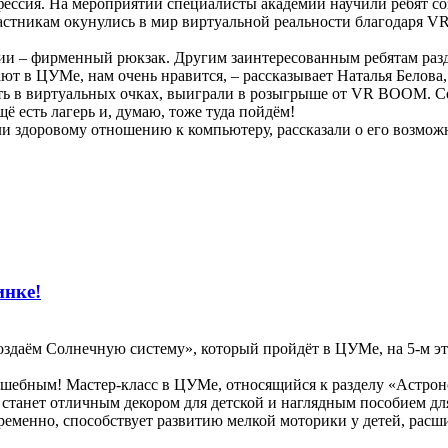
фессия. На мероприятии специалисты академии научили ребят соз
стникам окунулись в мир виртуальной реальности благодаря VR
ии – фирменный рюкзак. Другим заинтересованным ребятам разд
т в ЦУМе, нам очень нравится, – рассказывает Наталья Белова,
рать в виртуальных очках, выиграли в розыгрыше от VR BOOM. 
ё есть лагерь и, думаю, тоже туда пойдём!
и здоровому отношению к компьютеру, рассказали о его возможн
инке!
здаём Солнечную систему», который пройдёт в ЦУМе, на 5-м эта
лшебным! Мастер-класс в ЦУМе, относящийся к разделу «Астрон
станет отличным декором для детской и наглядным пособием дл
еменно, способствует развитию мелкой моторики у детей, расш