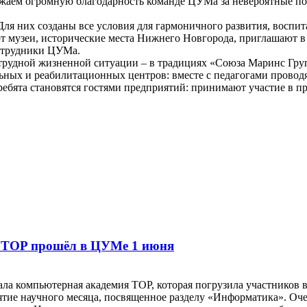
ажаем огромную благодарность команде ЦУМа за невероятные по
. Для них созданы все условия для гармоничного развития, восп
т музеи, исторические места Нижнего Новгорода, приглашают в 
сотрудники ЦУМа.
в трудной жизненной ситуации – в традициях «Союза Маринс Гр
ных и реабилитационных центров: вместе с педагогами проводя
ребята становятся гостями предприятий: принимают участие в п
 TOP прошёл в ЦУМе 1 июня
ала компьютерная академия TOP, которая погрузила участников
тие научного месяца, посвященное разделу «Информатика». Очен