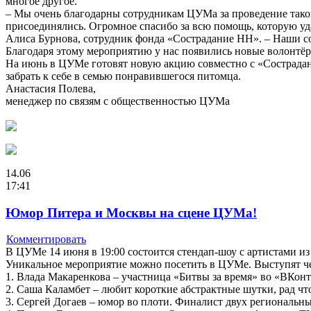
многое другое.
– Мы очень благодарны сотрудникам ЦУМа за проведение такой
присоединялись. Огромное спасибо за всю помощь, которую удал
Алиса Бурнова, сотрудник фонда «Сострадание НН». – Наши со
Благодаря этому мероприятию у нас появились новые волонтёры
На июнь в ЦУМе готовят новую акцию совместно с «Сострадан
забрать к себе в семью понравившегося питомца.
Анастасия Полева,
менеджер по связям с общественностью ЦУМа
14.06
17:41
Юмор Питера и Москвы на сцене ЦУМа!
Комментировать
В ЦУМе 14 июня в 19:00 состоится стендап-шоу с артистами и
Уникальное мероприятие можно посетить в ЦУМе. Выступят че
1. Влада Макаренкова – участница «Битвы за время» во «ВКон
2. Саша Каламбет – любит короткие абстрактные шутки, рад чт
3. Сергей Догаев – юмор во плоти. Финалист двух региональны