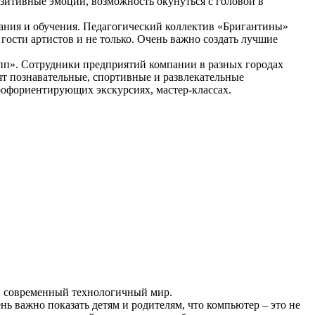
зитивные эмоции, возможность окунуться с головой в
итания и обучения. Педагогический коллектив «Бригантины»
гости артистов и не только. Очень важно создать лучшие
упп». Сотрудники предприятий компании в разных городах
т познавательные, спортивные и развлекательные
рофориентирующих экскурсиях, мастер-классах.
 в современный технологичный мир.
ь важно показать детям и родителям, что компьютер – это не