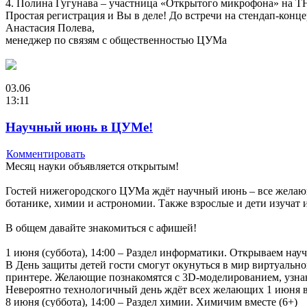
4. Полина Гугунава – участница «Открытого микрофона» на Т
Простая регистрация и Вы в деле! До встречи на стендап-конце
Анастасия Полева,
менеджер по связям с общественностью ЦУМа
03.06
13:11
Научный июнь в ЦУМе!
Комментировать
Месяц науки объявляется открытым!
Гостей нижегородского ЦУМа ждёт научный июнь – все желающ
ботанике, химии и астрономии. Также взрослые и дети изучат 
В общем давайте знакомиться с афишей!
1 июня (суббота), 14:00 – Раздел информатики. Открываем нау
В День защиты детей гости смогут окунуться в мир виртуальной
принтере. Желающие познакомятся с 3D-моделированием, узнаю
Невероятно технологичный день ждёт всех желающих 1 июня 
8 июня (суббота), 14:00 – Раздел химии. Химичим вместе (6+)