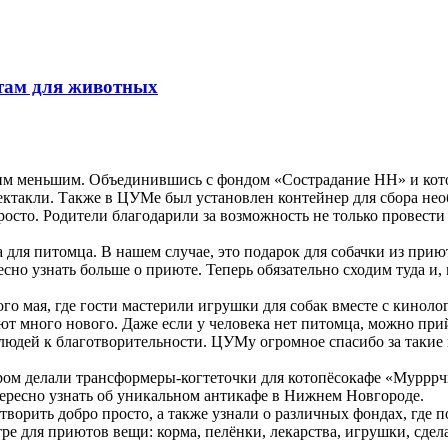
там для животных
им меньшим. Объединившись с фондом «Сострадание НН» и кот
ектакли. Также в ЦУМе был установлен контейнер для сбора не
просто. Родители благодарили за возможность не только провест
для питомца. В нашем случае, это подарок для собачки из при
сно узнать больше о приюте. Теперь обязательно сходим туда и, 
го мая, где гости мастерили игрушки для собак вместе с киноло
ают много нового. Даже если у человека нет питомца, можно при
людей к благотворительности. ЦУМу огромное спасибо за такие
тором делали трансформеры-когтеточки для котопёсокафе «Мурррч
ересно узнать об уникальном антикафе в Нижнем Новгороде.
творить добро просто, а также узнали о различных фондах, где
 для приютов вещи: корма, пелёнки, лекарства, игрушки, сделан