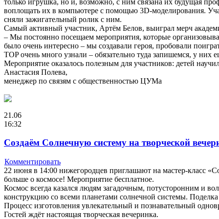
только игрушка, но и, возможно, с ним связана их будущая про
воплощать их в компьютере с помощью 3D-моделирования. Уча
сняли зажигательный ролик с ним.
Самый активный участник, Артём Белов, выиграл мерч академ
– Мы постоянно посещаем мероприятия, которые организовываю
было очень интересно – мы создавали героя, пробовали поиг
TOP очень много узнали – обязательно туда запишемся, у них ещ
Мероприятие оказалось полезным для участников: детей научил
Анастасия Полева,
менеджер по связям с общественностью ЦУМа
21.06
16:32
Создаём Солнечную систему на творческой вечер
Комментировать
22 июня в 14:00 нижегородцев приглашают на мастер-класс «Со
больше о космосе! Мероприятие бесплатное.
Космос всегда казался людям загадочным, потусторонним и во
конструкцию со всеми планетами солнечной системы. Поделка 
Процесс изготовления увлекательный и познавательный одновр
Гостей ждёт настоящая творческая вечеринка.