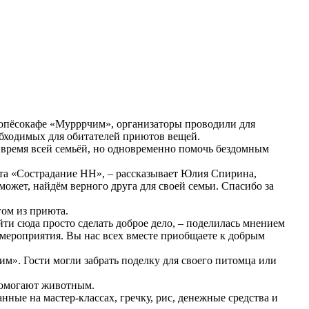
опёсокафе «Мурррчим», организаторы проводили для
обходимых для обитателей приютов вещей.
и время всей семьёй, но одновременно помочь бездомным
юта «Сострадание НН», – рассказывает Юлия Спирина,
может, найдём верного друга для своей семьи. Спасибо за
гом из приюта.
йти сюда просто сделать доброе дело, – поделилась мнением
 мероприятия. Вы нас всех вместе приобщаете к добрым
им». Гости могли забрать поделку для своего питомца или
 помогают животным.
ные на мастер-классах, гречку, рис, денежные средства и